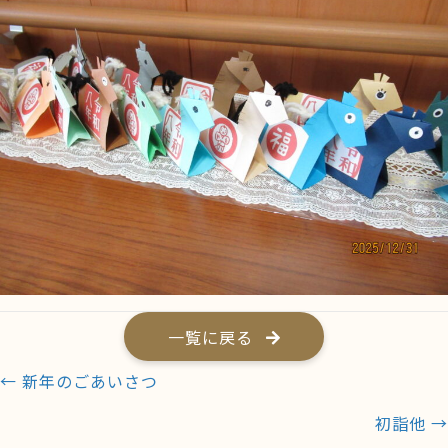
一覧に戻る
Posts
← 新年のごあいさつ
navigation
初詣他 →